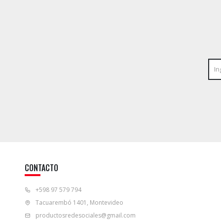
CONTACTO
+598 97 579 794
Tacuarembó 1401, Montevideo
productosredesociales@gmail.com