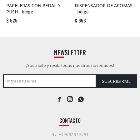
PAPELERAS CON PEDAL Y
DISPENSADOR DE AROMAS
PUSH - beige
- beige
$
525
$
653
NEWSLETTER
¡Suscribite y recibí todas nuestras novedades!
SUSCRIBIRME



CONTACTO
+598 97 579 794