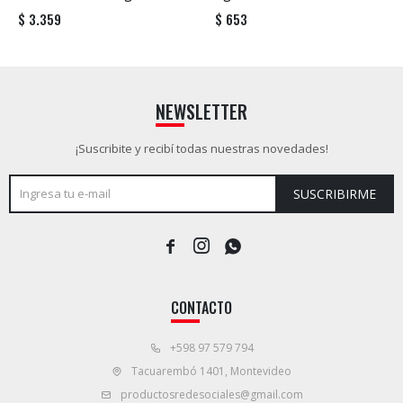
$
3.359
$
653
NEWSLETTER
¡Suscribite y recibí todas nuestras novedades!
SUSCRIBIRME



CONTACTO
+598 97 579 794
Tacuarembó 1401, Montevideo
productosredesociales@gmail.com