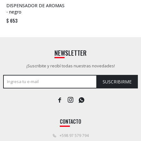
DISPENSADOR DE AROMAS
- negro
$
653
NEWSLETTER
¡Suscribite y recibí todas nuestras novedades!
SUSCRIBIRME



CONTACTO
+598 97 579 794