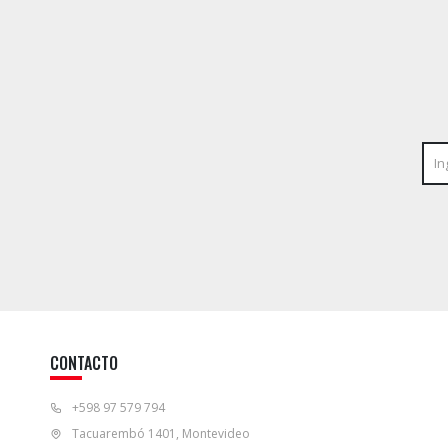
CONTACTO
+598 97 579 794
Tacuarembó 1401, Montevideo