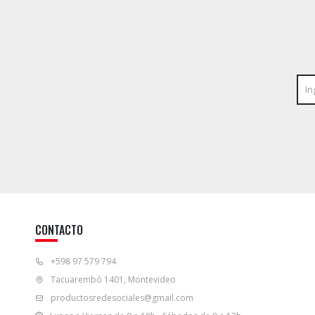
CONTACTO
+598 97 579 794
Tacuarembó 1401, Montevideo
productosredesociales@gmail.com