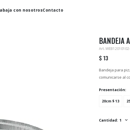
abaja con nosotros
Contacto
BANDEJA A
WEB12010102
$
13
Bandeja para piz
comunicarse al c
Presentación:
20cm
$
13
2
1