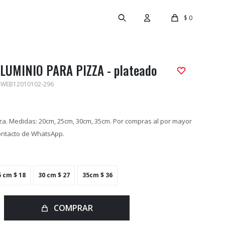
$
0
LUMINIO PARA PIZZA - plateado
-WEB12010102-296
za. Medidas: 20cm, 25cm, 30cm, 35cm. Por compras al por mayor
ontacto de WhatsApp.
5 cm
$
18
30 cm
$
27
35cm
$
36
COMPRAR