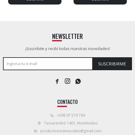
NEWSLETTER
¡Suscribite y recibí todas nuestras novedades!
SUSCRIBIRME



CONTACTO
+598 97 579 794
Tacuarembó 1401, Montevideo
productosredesociales@gmail.com