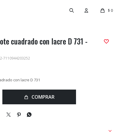
$
0
ote cuadrado con lacre D 731 -
2-7110944203252
adrado con lacre D 731
COMPRAR


