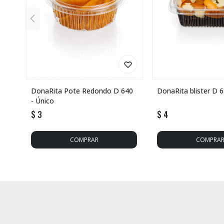
DonaRita Pote Redondo D 640
DonaRita blister D 6
- Único
$
3
$
4