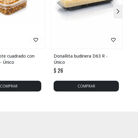
ote cuadrado con
DonaRita budinera D63 R -
KIT
 - Único
Único
$
26
$
5