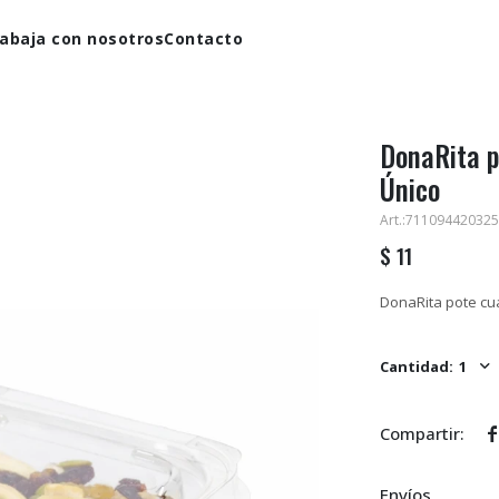
abaja con nosotros
Contacto
DonaRita p
Único
711094420325
$
11
DonaRita pote cu
1

Envíos