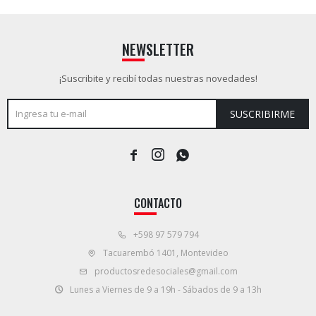
NEWSLETTER
¡Suscribite y recibí todas nuestras novedades!
SUSCRIBIRME



CONTACTO
+598 97 579 794
Tacuarembó 1401, Montevideo
productosredesociales@gmail.com
Lunes a Viernes de 9 a 19h - Sábados de 9 a 13h