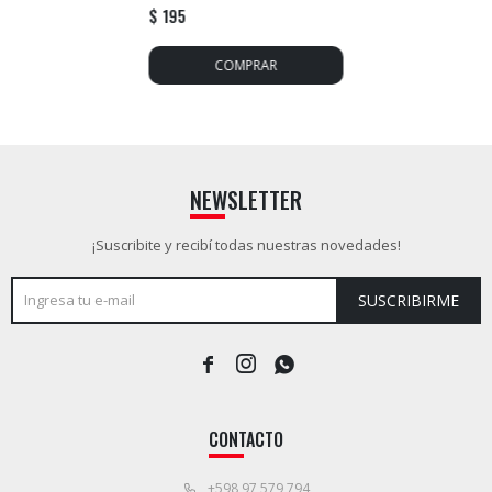
AGRÍCOLA - Único
$
195
NEWSLETTER
¡Suscribite y recibí todas nuestras novedades!
SUSCRIBIRME



CONTACTO
+598 97 579 794