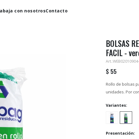
abaja con nosotros
Contacto
BOLSAS RE
FACIL - ve
WEB02010904
$
55
Rollo de bolsas p
unidades. Por co
Variantes:
Presentación: