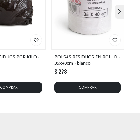
SIDUOS POR KILO -
BOLSAS RESIDUOS EN ROLLO -
BO
35x40cm - blanco
50x
$
228
$
2