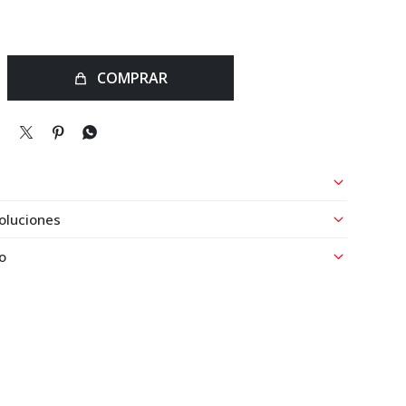
COMPRAR



oluciones
o