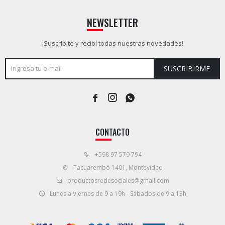
NEWSLETTER
¡Suscribite y recibí todas nuestras novedades!
SUSCRIBIRME



CONTACTO
+598 97 579 794
Tacuarembó 1401, Montevideo
productosredesociales@gmail.com
Lunes a Viernes de 9 a 19h - Sábados de 9 a 13h