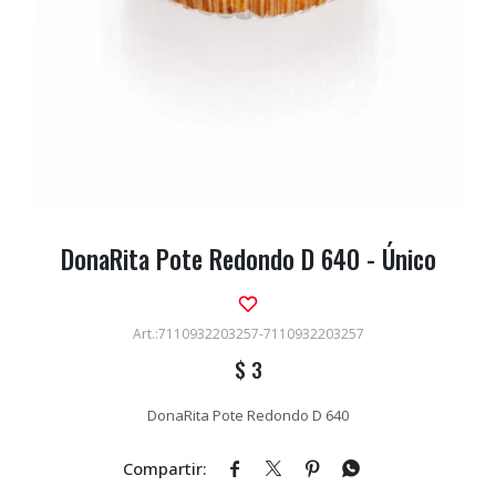
DonaRita Pote Redondo D 640 - Único
7110932203257-7110932203257
$
3
DonaRita Pote Redondo D 640



