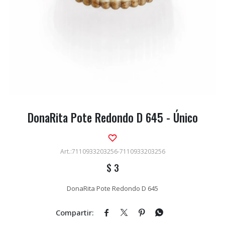
DonaRita Pote Redondo D 645 - Único
7110933203256-7110933203256
$
3
DonaRita Pote Redondo D 645



