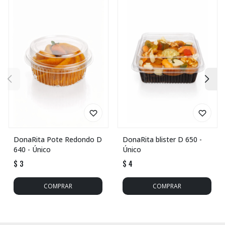
DonaRita Pote Redondo D
DonaRita blister D 650 -
640 - Único
Único
$
3
$
4