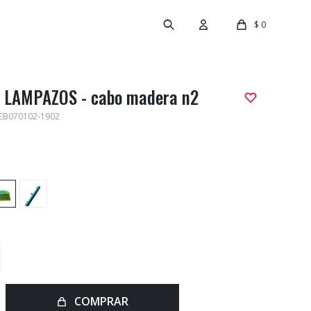
$
0
 LAMPAZOS - cabo madera n2
EB070102-1902
COMPRAR