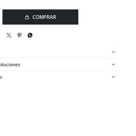
COMPRAR



oluciones
o