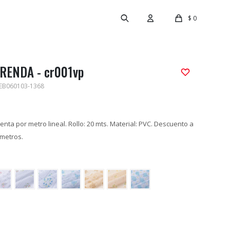
$
0
RENDA - cr001vp
EB060103-1368
enta por metro lineal. Rollo: 20 mts. Material: PVC. Descuento a
 metros.