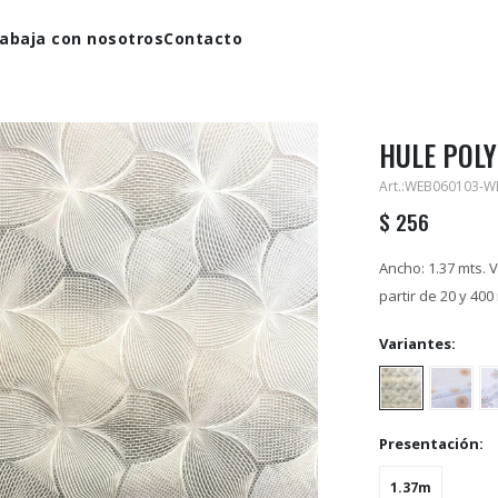
abaja con nosotros
Contacto
HULE POLY
WEB060103-W
$
256
Ancho: 1.37 mts. V
partir de 20 y 400
Variantes:
Presentación:
1.37m