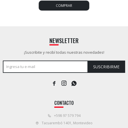
NEWSLETTER
¡Suscribite y recibí todas nuestras novedades!
SUSCRIBIRME



CONTACTO
+598 97 579 794
Tacuarembó 1401, Montevideo