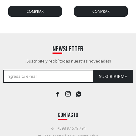
NEWSLETTER
¡Suscribite y recibí todas nuestras novedades!
SUSCRIBIRME



CONTACTO
+598 97 579 794