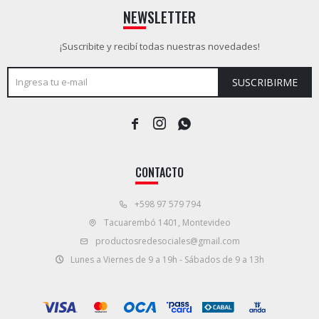
NEWSLETTER
¡Suscribite y recibí todas nuestras novedades!
SUSCRIBIRME



CONTACTO
+598 97 579 794
Tacuarembó 1401, Montevideo
productosredesociales@gmail.com
Lunes a Viernes de 9 a 19h - Sábados de 9 a 13h