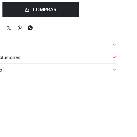
COMPRAR



oluciones
o