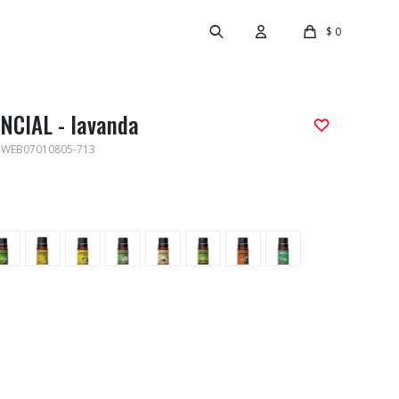
$
0
NCIAL - lavanda
-WEB07010805-713