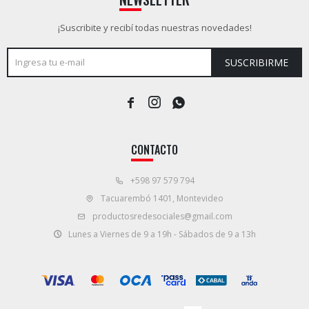
¡Suscribite y recibí todas nuestras novedades!
SUSCRIBIRME



CONTACTO
+598 97 579 794
Tacuarembó 1401, Montevideo
productosredesociales@gmail.com
Lunes a Viernes de 9 a 19h - Sábados de 9 a 13h