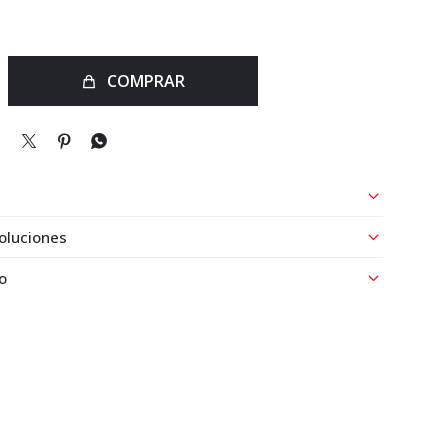
COMPRAR



oluciones
o