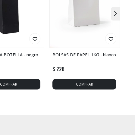
A BOTELLA - negro
BOLSAS DE PAPEL 1KG - blanco
BO
kra
$
228
$
2