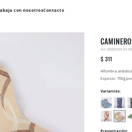
abaja con nosotros
Contacto
CAMINEROS
WEB030103-W
$
311
Alfombra antidesl
Espesor: 700g po
Variantes:
Presentación: