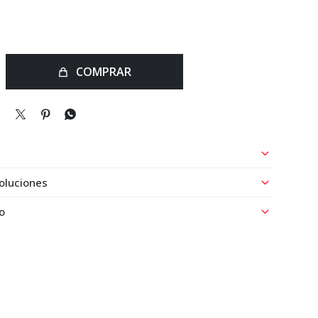
COMPRAR



oluciones
o