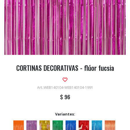
CORTINAS DECORATIVAS - flúor fucsia
WEB140104-WEB140104-1991
$
96
Variantes: