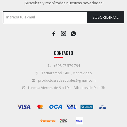
¡Suscribite y recibí todas nuestras novedades!
SUSCRIBIRME



CONTACTO
+598 97 579 794
Tacuarembó 1401, Montevideo
productosredesociales@gmail.com
Lunes a Viernes de 9 a 19h - Sábados de 9 a 13h