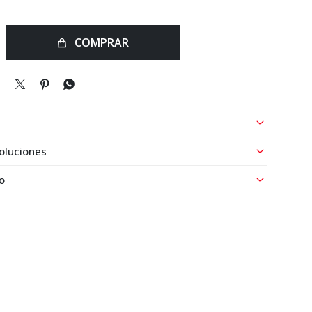
COMPRAR



oluciones
o