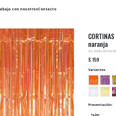
abaja con nosotros
Contacto
CORTINAS 
naranja
WEB140104-W
$
159
Variantes:
Presentación:
1x2m