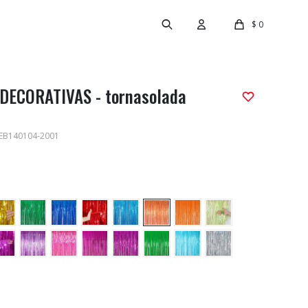
$
0
DECORATIVAS - tornasolada
EB140104-2001