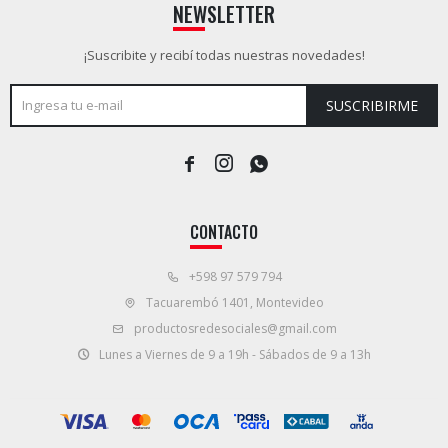
NEWSLETTER
¡Suscribite y recibí todas nuestras novedades!
SUSCRIBIRME



CONTACTO
+598 97 579 794
Tacuarembó 1401, Montevideo
productosredesociales@gmail.com
Lunes a Viernes de 9 a 19h - Sábados de 9 a 13h