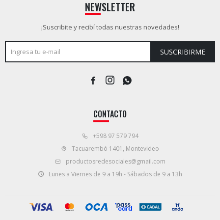
NEWSLETTER
¡Suscribite y recibí todas nuestras novedades!
SUSCRIBIRME



CONTACTO
+598 97 579 794
Tacuarembó 1401, Montevideo
productosredesociales@gmail.com
Lunes a Viernes de 9 a 19h - Sábados de 9 a 13h