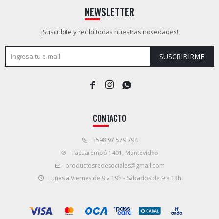
NEWSLETTER
¡Suscribite y recibí todas nuestras novedades!
SUSCRIBIRME



CONTACTO
+598 97 579 794
Tacuarembó 1401, Montevideo
productosredesociales@gmail.com
Lunes a Viernes de 9 a 19h - Sábados de 9 a 13h