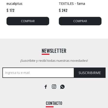
eucaliptus
TEXTILES - fama
$
172
$
242
NEWSLETTER
¡Suscribite y recibí todas nuestras novedades!
SUSCRIBIRME



CONTACTO