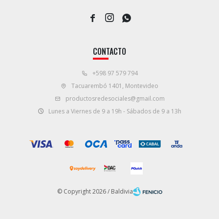



CONTACTO
+598 97 579 794
Tacuarembó 1401, Montevideo
productosredesociales@gmail.com
Lunes a Viernes de 9 a 19h - Sábados de 9 a 13h
© Copyright 2026 / Baldivia