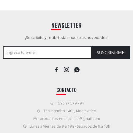
NEWSLETTER
¡Suscribite y recibí todas nuestras novedades!
SUSCRIBIRME



CONTACTO
+598 97 579 794
Tacuarembó 1401, Montevideo
productosredesociales@gmail.com
Lunes a Viernes de 9 a 19h - Sábados de 9 a 13h