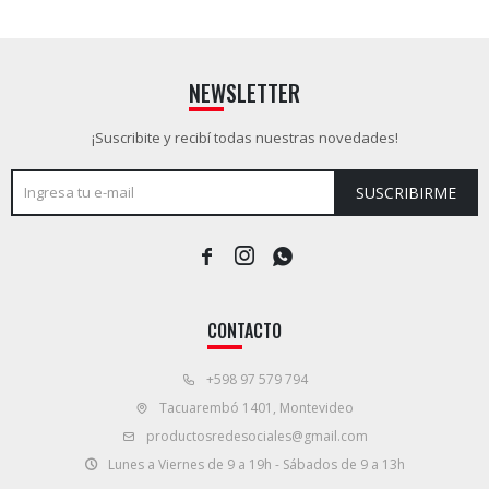
NEWSLETTER
¡Suscribite y recibí todas nuestras novedades!
SUSCRIBIRME



CONTACTO
+598 97 579 794
Tacuarembó 1401, Montevideo
productosredesociales@gmail.com
Lunes a Viernes de 9 a 19h - Sábados de 9 a 13h