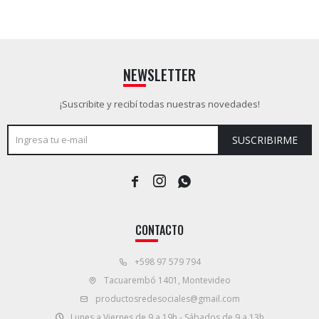
NEWSLETTER
¡Suscribite y recibí todas nuestras novedades!
SUSCRIBIRME



CONTACTO
+598 97 579 794
Tacuarembó 1401, Montevideo
productosredesociales@gmail.com
Lunes a Viernes de 9 a 19h - Sábados de 9 a 13h