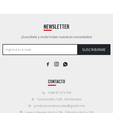
NEWSLETTER
¡Suscribite y recibí todas nuestras novedades!
SUSCRIBIRME



CONTACTO
+598 97 579 794
Tacuarembó 1401, Montevideo
productosredesociales@gmail.com
Lunes a Viernes de 9 a 19h - Sábados de 9 a 13h