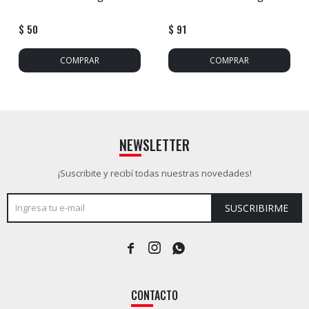
$
50
$
91
NEWSLETTER
¡Suscribite y recibí todas nuestras novedades!
SUSCRIBIRME



CONTACTO