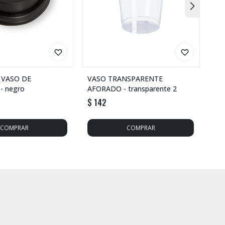
 VASO DE
VASO TRANSPARENTE
VA
- negro
AFORADO - transparente 2
$
142
$
1