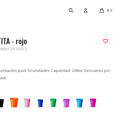
$
0
ITA - rojo
-WEB12010303-5
esentación: pack 50 unidades. Capacidad: 200ml. Descuento por
pack.