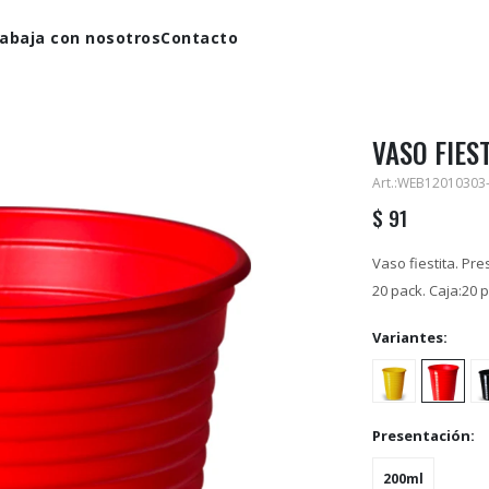
abaja con nosotros
Contacto
VASO FIEST
WEB12010303
$
91
Vaso fiestita. Pr
20 pack. Caja:20 
Variantes:
Presentación:
200ml