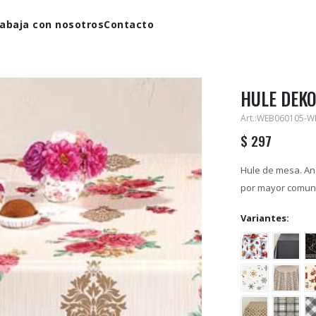
abaja con nosotros
Contacto
HULE DEKO
WEB060105-W
$
297
Hule de mesa. Anc
por mayor comuni
Variantes: