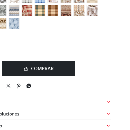
COMPRAR



oluciones
o