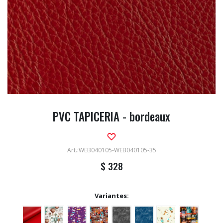
PVC TAPICERIA - bordeaux
WEB040105-WEB040105-35
$
328
Variantes: