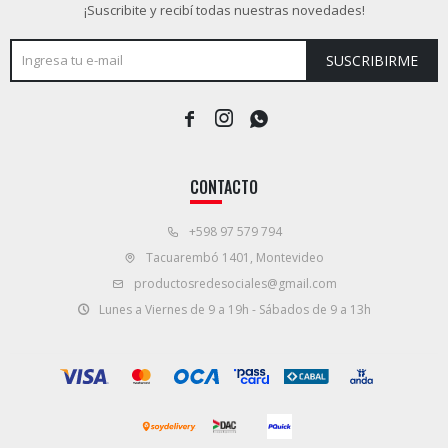
¡Suscribite y recibí todas nuestras novedades!
SUSCRIBIRME



CONTACTO
+598 97 579 794
Tacuarembó 1401, Montevideo
productosredesociales@gmail.com
Lunes a Viernes de 9 a 19h - Sábados de 9 a 13h