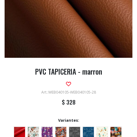
PVC TAPICERIA - marron
WEB040105-WEB040105-28
$
328
Variantes: