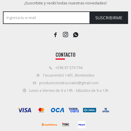
¡Suscribite y recibí todas nuestras novedades!
SUSCRIBIRME



CONTACTO
+598 97 579 794
Tacuarembó 1401, Montevideo
productosredesociales@gmail.com
Lunes a Viernes de 9 a 19h - Sábados de 9 a 13h