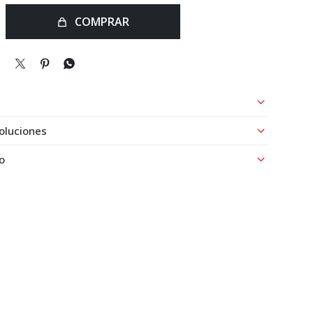
COMPRAR



oluciones
o