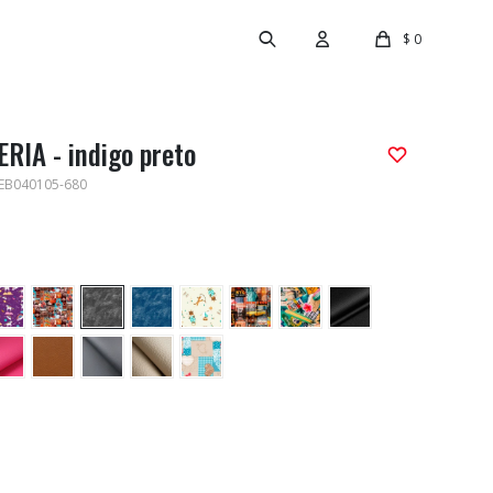
$
0
RIA - indigo preto
EB040105-680