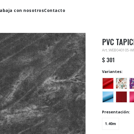
abaja con nosotros
Contacto
PVC TAPICE
WEB040105-W
$
301
Variantes:
Presentación:
1.40m